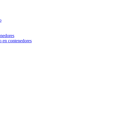
o
enedores
o en contenedores