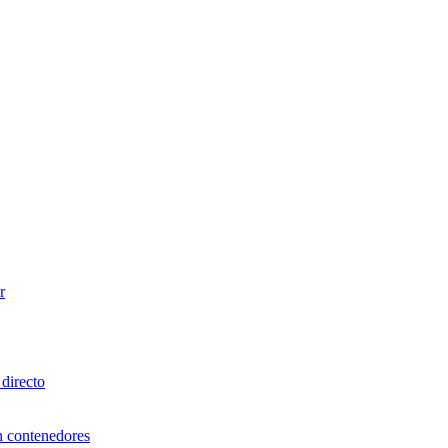
r
directo
n contenedores