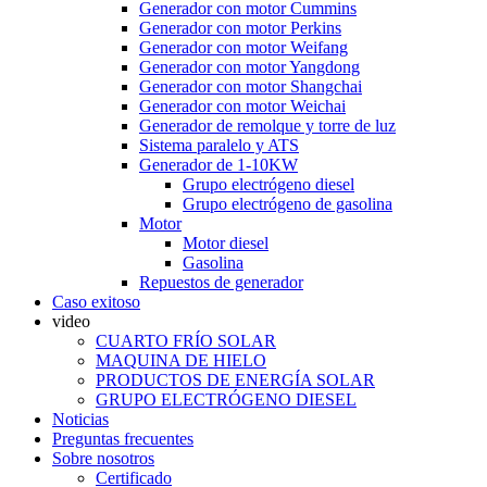
Generador con motor Cummins
Generador con motor Perkins
Generador con motor Weifang
Generador con motor Yangdong
Generador con motor Shangchai
Generador con motor Weichai
Generador de remolque y torre de luz
Sistema paralelo y ATS
Generador de 1-10KW
Grupo electrógeno diesel
Grupo electrógeno de gasolina
Motor
Motor diesel
Gasolina
Repuestos de generador
Caso exitoso
video
CUARTO FRÍO SOLAR
MAQUINA DE HIELO
PRODUCTOS DE ENERGÍA SOLAR
GRUPO ELECTRÓGENO DIESEL
Noticias
Preguntas frecuentes
Sobre nosotros
Certificado