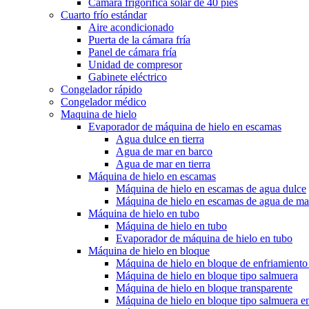
Cámara frigorífica solar de 40 pies
Cuarto frío estándar
Aire acondicionado
Puerta de la cámara fría
Panel de cámara fría
Unidad de compresor
Gabinete eléctrico
Congelador rápido
Congelador médico
Maquina de hielo
Evaporador de máquina de hielo en escamas
Agua dulce en tierra
Agua de mar en barco
Agua de mar en tierra
Máquina de hielo en escamas
Máquina de hielo en escamas de agua dulce
Máquina de hielo en escamas de agua de ma
Máquina de hielo en tubo
Máquina de hielo en tubo
Evaporador de máquina de hielo en tubo
Máquina de hielo en bloque
Máquina de hielo en bloque de enfriamiento 
Máquina de hielo en bloque tipo salmuera
Máquina de hielo en bloque transparente
Máquina de hielo en bloque tipo salmuera e