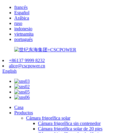
francés
Español
Arábica
ruso
indonesio
vietnamita
portugués
+86137 9999 8232
alice@cscpower.cn
English
Casa
Productos
Cámara frigorífica solar
Cámara frigorífica sin contenedor
Cámara frigorífica solar de 20 pies