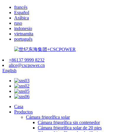
francés
Español
Arábica
ruso
indonesio
vietnamita
portugués
+86137 9999 8232
alice@cscpower.cn
English
Casa
Productos
Cámara frigorífica solar
Cámara frigorífica sin contenedor
Cámara frigorífica solar de 20 pies