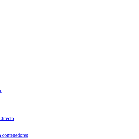
r
directo
n contenedores