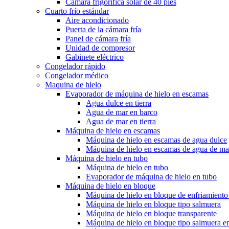
Cámara frigorífica solar de 40 pies
Cuarto frío estándar
Aire acondicionado
Puerta de la cámara fría
Panel de cámara fría
Unidad de compresor
Gabinete eléctrico
Congelador rápido
Congelador médico
Maquina de hielo
Evaporador de máquina de hielo en escamas
Agua dulce en tierra
Agua de mar en barco
Agua de mar en tierra
Máquina de hielo en escamas
Máquina de hielo en escamas de agua dulce
Máquina de hielo en escamas de agua de ma
Máquina de hielo en tubo
Máquina de hielo en tubo
Evaporador de máquina de hielo en tubo
Máquina de hielo en bloque
Máquina de hielo en bloque de enfriamiento 
Máquina de hielo en bloque tipo salmuera
Máquina de hielo en bloque transparente
Máquina de hielo en bloque tipo salmuera e