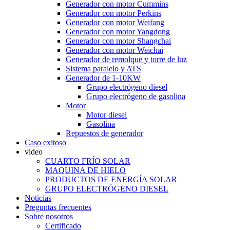
Generador con motor Cummins
Generador con motor Perkins
Generador con motor Weifang
Generador con motor Yangdong
Generador con motor Shangchai
Generador con motor Weichai
Generador de remolque y torre de luz
Sistema paralelo y ATS
Generador de 1-10KW
Grupo electrógeno diesel
Grupo electrógeno de gasolina
Motor
Motor diesel
Gasolina
Repuestos de generador
Caso exitoso
video
CUARTO FRÍO SOLAR
MAQUINA DE HIELO
PRODUCTOS DE ENERGÍA SOLAR
GRUPO ELECTRÓGENO DIESEL
Noticias
Preguntas frecuentes
Sobre nosotros
Certificado