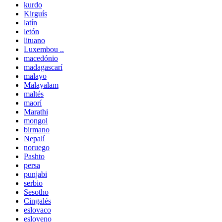
kurdo
Kirguís
latín
letón
lituano
Luxembou ..
macedónio
madagascarí
malayo
Malayalam
maltés
maorí
Marathi
mongol
birmano
Nepalí
noruego
Pashto
persa
punjabi
serbio
Sesotho
Cingalés
eslovaco
esloveno