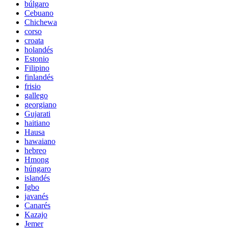
búlgaro
Cebuano
Chichewa
corso
croata
holandés
Estonio
Filipino
finlandés
frisio
gallego
georgiano
Gujarati
haitiano
Hausa
hawaiano
hebreo
Hmong
húngaro
islandés
Igbo
javanés
Canarés
Kazajo
Jemer