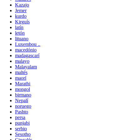
Kazajo
Jemer
kurdo
Kirguís
latín
letón
lituano
Luxembou ..
macedónio
madagascarí
malayo
Malayalam
maltés
maorí
Marathi
mongol
birmano
Nepalí
noruego
Pashto
persa
punjabi
serbio
Sesotho
Cingalés