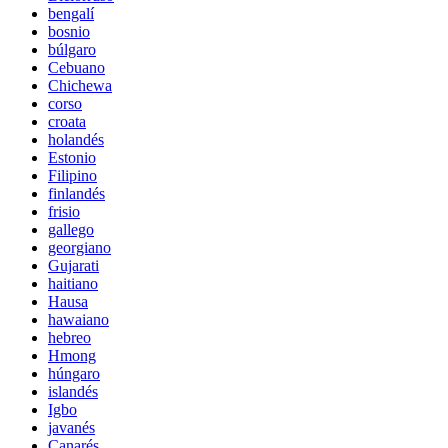
bengalí
bosnio
búlgaro
Cebuano
Chichewa
corso
croata
holandés
Estonio
Filipino
finlandés
frisio
gallego
georgiano
Gujarati
haitiano
Hausa
hawaiano
hebreo
Hmong
húngaro
islandés
Igbo
javanés
Canarés