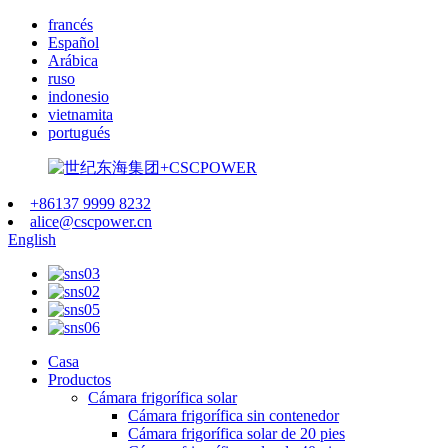
francés
Español
Arábica
ruso
indonesio
vietnamita
portugués
+86137 9999 8232
alice@cscpower.cn
English
Casa
Productos
Cámara frigorífica solar
Cámara frigorífica sin contenedor
Cámara frigorífica solar de 20 pies