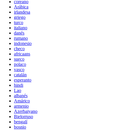
coreano
Arábica
irlandesa
griego
turco
italiano
danés
rumano
indonesio
checo
africaans
sueco
polaco
vasco
catalán
esperanto
hindi
Lao
albanés
Amárico
armenio
Azerbaiyano
Bielorruso
bengalí
bosnio