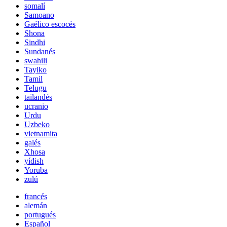
somalí
Samoano
Gaélico escocés
Shona
Sindhi
Sundanés
swahili
Tayiko
Tamil
Telugu
tailandés
ucranio
Urdu
Uzbeko
vietnamita
galés
Xhosa
yídish
Yoruba
zulú
francés
alemán
portugués
Español