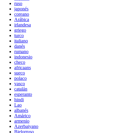
ruso
japonés
coreano
Arábica
irlandesa
griego
turco
italiano
danés
rumano
indonesio
checo
africaans
sueco
polaco
vasco
catalán
esperanto
hindi
Lao
albanés
Amárico
armenio
Azerbaiyano
Bielorruso